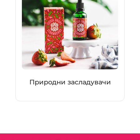
Природни засладувачи