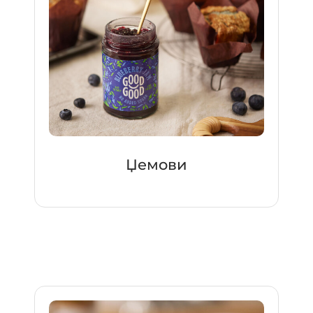
Џемoви