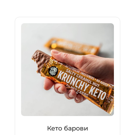
Кето барови