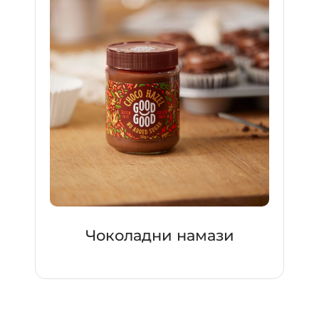
Чоколадни намази