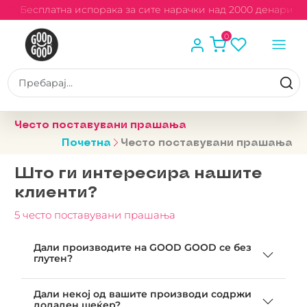
Бесплатна испорака за сите нарачки над 2000 денари
0
Често поставувани прашања
Почетна
Често поставувани прашања
Што ги интересира нашите
клиенти?
5 често поставувани прашања
Дали производите на GOOD GOOD се без
глутен?
Дали некој од вашите производи содржи
додаден шеќер?