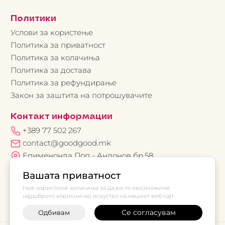
Политики
Услови за користење
Политика за приватност
Политика за колачиња
Политика за достава
Политика за рефундирање
Закон за заштита на потрошувачите
Контакт информации
+389 77 502 267
contact@goodgood.mk
Епименонда Поп - Андонов бр.58
Вашата приватност
Ние користиме колачиња за да ви го овозможиме
најдоброто корисничко искуство на нашиот веб-сајт
Се согласувам
Одбивам