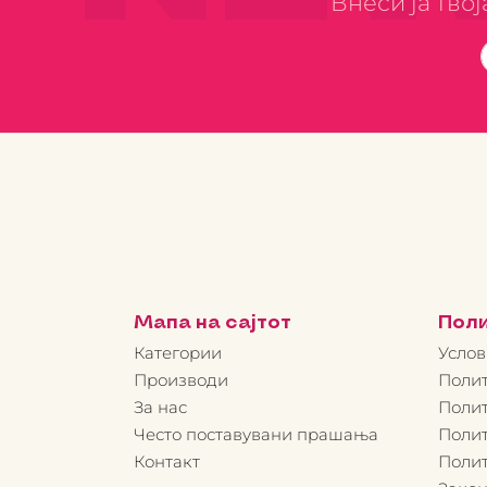
Внеси ја тво
Мапа на сајтот
Пол
Категории
Услов
Производи
Полит
За нас
Полит
Често поставувани прашања
Полит
Контакт
Поли