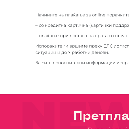
Начините на плаќање за online порачките
– со кредитна картичка (картички поддр
– плаќање при достава на врата со откуп
Испораките ги вршиме преку
ЕЛС логист
ситуации и до
7
работни денови.
За сите дополнителни информации испра
NEW
Претпла