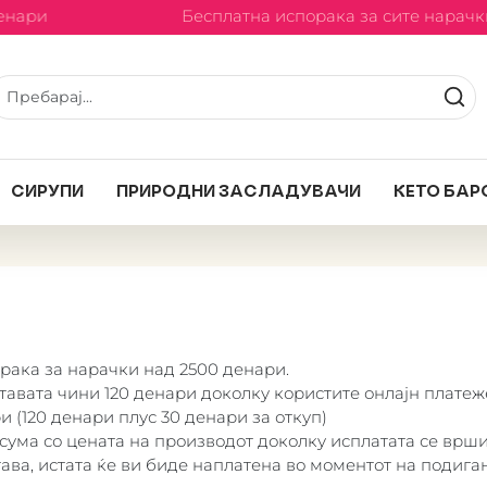
енари
Бесплатна испорака за сите нарачки
СИРУПИ
ПРИРОДНИ ЗАСЛАДУВАЧИ
КЕТО БАР
рака за нарачки над 2500 денари.
тавата чини 120 денари доколку користите онлајн платеж
и (120 денари плус 30 денари за откуп)
сума со цената на производот доколку исплатата се врши
ава, истата ќе ви биде наплатена во моментот на подига