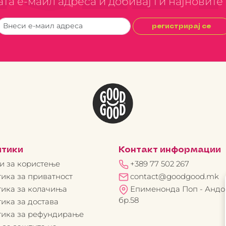
јата е-маил адреса и добивај ги најновит
регистрирај се
итики
Контакт информации
и за користење
+389 77 502 267
ика за приватност
contact@goodgood.mk
ика за колачиња
Епименонда Поп - Андо
бр.58
ика за достава
тика за рефундирање