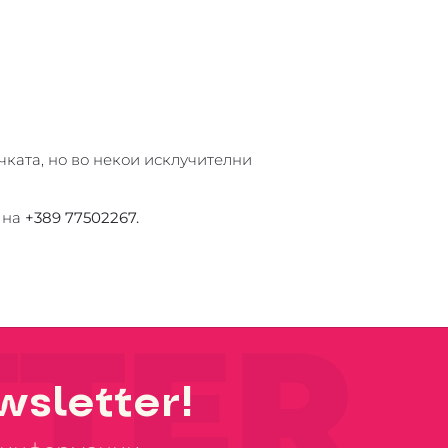
ката, но во некои исклучителни
 на
+389 77502267.
TER
sletter!