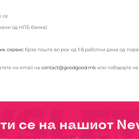
 се:
жани од НЛБ банка)
ик сервис
брза пошта во рок од
1-5
работни дена од порач
тете ни email на
contact@goodgood.mk
или побарајте не
SLET
ти се на нашиот New