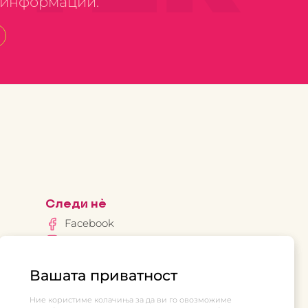
е информации.
Следи нè
Facebook
Instagram
нов
Вашата приватност
Ние користиме колачиња за да ви го овозможиме