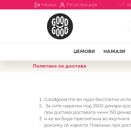
Бесплатна испорака за сите нарачки над 2000 д
Најава
Регистрација
ЏЕМOВИ
НАМАЗИ
Политика за достава
Goodgood.mk
ви нуди бесплатна испо
За сите нарачки под 2500 денари
дос
при достава доставата чини 150 денар
и ќе ви биде пресметана во вкупната 
доколку се користи Плаќање при дост