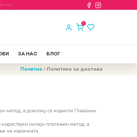
 над 2000 денари
0
ОВИ
ЗА НАС
БЛОГ
Почетна
Политика за достава
ен метод, а доколку се користи Плаќање
 користејќи онлајн платежен метод, а
ње на нарачката.