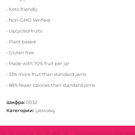
• Keto friendly
• Non-GMO Verified
• Upcycled fruits
• Plant based
• Gluten free
• Made with 70% fruit per jar
• 33% more fruit than standard jams
• 88% fewer calories than standard jams
Шифра
:
0032
Категории
:
Џемoви
,