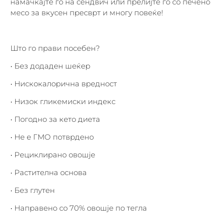
намачкајте го на сендвич или прелијте го со печено
месо за вкусен пресврт и многу повеќе!
Што го прави посебен?
• Без додаден шеќер
• Нискокалорична вредност
• Низок гликемиски индекс
• Погодно за кето диета
• Не е ГМО потврдено
• Рециклирано овошје
• Растителна основа
• Без глутен
• Направено со 70% овошје по тегла