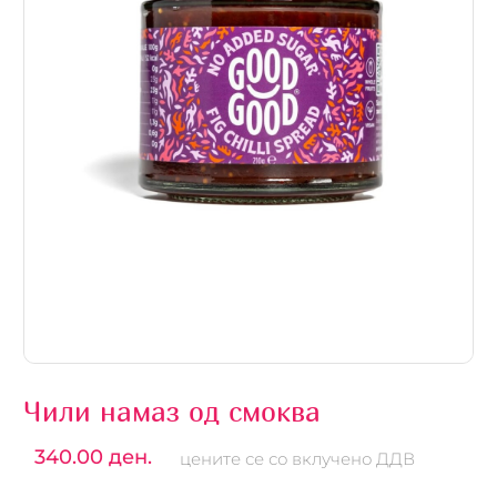
Чили намаз од смоква
340.00 ден.
цените се со вклучено ДДВ