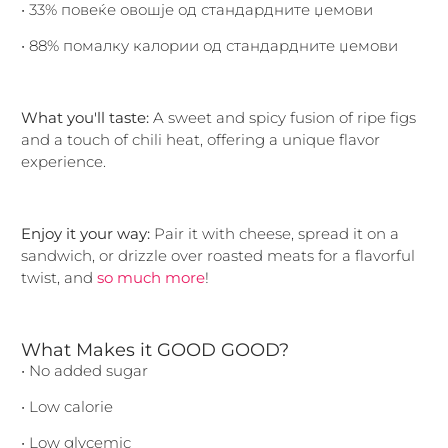
• 33% повеќе овошје од стандардните џемови
• 88% помалку калории од стандардните џемови
What you'll taste:
A sweet and spicy fusion of ripe figs
and a touch of chili heat, offering a unique flavor
experience.
Enjoy it your way:
Pair it with cheese, spread it on a
sandwich, or drizzle over roasted meats for a flavorful
twist, and
so much more
!
What Makes it GOOD GOOD?
• No added sugar
• Low calorie
• Low glycemic