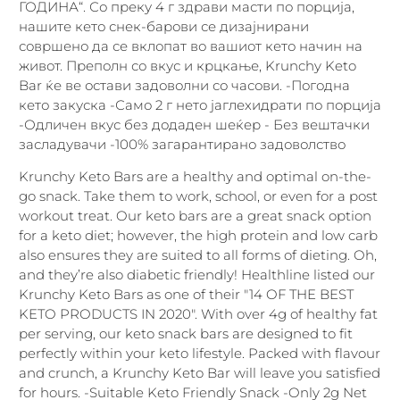
ГОДИНА“. Со преку 4 г здрави масти по порција,
нашите кето снек-барови се дизајнирани
совршено да се вклопат во вашиот кето начин на
живот. Преполн со вкус и крцкање, Krunchy Keto
Bar ќе ве остави задоволни со часови. -Погодна
кето закуска -Само 2 г нето јаглехидрати по порција
-Одличен вкус без додаден шеќер - Без вештачки
засладувачи -100% загарантирано задоволство
Krunchy Keto Bars are a healthy and optimal on-the-
go snack. Take them to work, school, or even for a post
workout treat. Our keto bars are a great snack option
for a keto diet; however, the high protein and low carb
also ensures they are suited to all forms of dieting. Oh,
and they’re also diabetic friendly! Healthline listed our
Krunchy Keto Bars as one of their "14 OF THE BEST
KETO PRODUCTS IN 2020". With over 4g of healthy fat
per serving, our keto snack bars are designed to fit
perfectly within your keto lifestyle. Packed with flavour
and crunch, a Krunchy Keto Bar will leave you satisfied
for hours. -Suitable Keto Friendly Snack -Only 2g Net