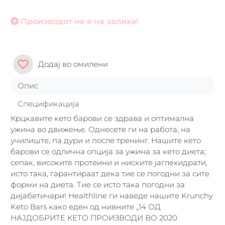
Производот не е на залиха!
Додај во омилени
Опис
Спецификација
Крцкавите кето барови се здрава и оптимална
ужина во движење. Однесете ги на работа, на
училиште, па дури и после тренинг. Нашите кето
барови се одлична опција за ужина за кето диета;
сепак, високите протеини и ниските јаглехидрати,
исто така, гарантираат дека тие се погодни за сите
форми на диета. Тие се исто така погодни за
дијабетичари! Healthline ги наведе нашите Krunchy
Keto Bars како еден од нивните „14 ОД
НАЈДОБРИТЕ КЕТО ПРОИЗВОДИ ВО 2020