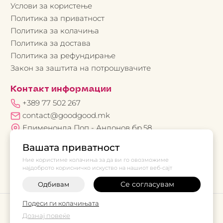
Услови за користење
Политика за приватност
Политика за колачиња
Политика за достава
Политика за рефундирање
Закон за заштита на потрошувачите
Контакт информации
+389 77 502 267
contact@goodgood.mk
Епименонда Поп - Андонов бр.58
Вашата приватност
Ние користиме колачиња за да ви го овозможиме
најдоброто корисничко искуство на нашиот веб-сајт
Се согласувам
Одбивам
Подеси ги колачињата
©
2026
Vendor x
Good Good
Дознај повеќе
Поставки за колачиња
|
Пријави проблем