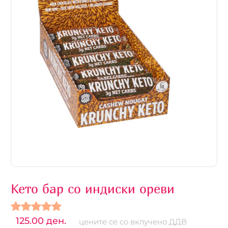
Кето бар со индиски ореви
125.00 ден.
цените се со вклучено ДДВ