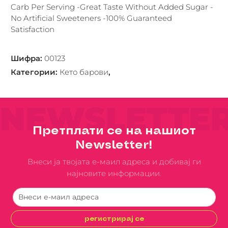
Carb Per Serving -Great Taste Without Added Sugar -
No Artificial Sweeteners -100% Guaranteed
Satisfaction
Шифра
:
00123
Категории
:
Кето барови
,
NEWSLETTE
Претплати се на нашиот
Newsletter!
Внеси ја твојата е-маил адреса и добивај ги
најновите информации.
регистрирај се