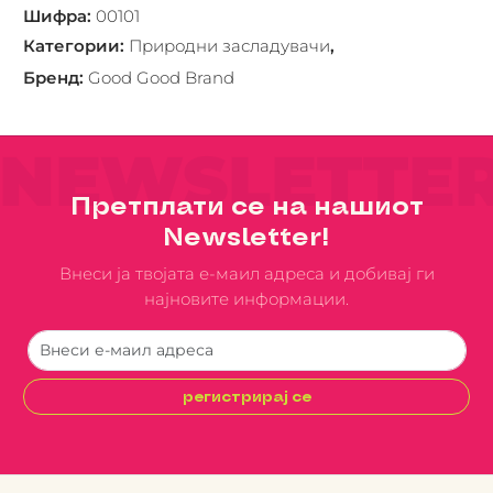
Шифра
:
00101
Категории
:
Природни засладувачи
,
Бренд
:
Good Good Brand
NEWSLETTE
Претплати се на нашиот
Newsletter!
Внеси ја твојата е-маил адреса и добивај ги
најновите информации.
регистрирај се