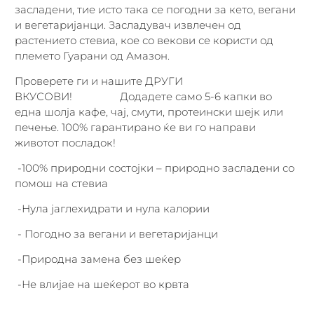
засладени, тие исто така се погодни за кето, вегани
и вегетаријанци. Засладувач извлечен од
растението стевиа, кое со векови се користи од
племето Гуарани од Амазон.
Проверете ги и нашите ДРУГИ
ВКУСОВИ! Додадете само 5-6 капки во
една шолја кафе, чај, смути, протеински шејк или
печење. 100% гарантирано ќе ви го направи
животот посладок!
-100% природни состојки – природно засладени со
помош на стевиа
-Нула јаглехидрати и нула калории
- Погодно за вегани и вегетаријанци
-Природна замена без шеќер
-Не влијае на шеќерот во крвта