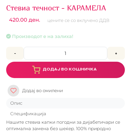
Стевиа течност - КАРАМЕЛА
420.00 ден.
цените се со вклучено ДДВ
Производот е на залиха!
-
+
ДОДАЈ ВО КОШНИЧКА
Додај во омилени
Опис
Спецификација
Нашите стевиа капки погодни за дијабетичари се
оптимална замена без шеќер. 100% природно