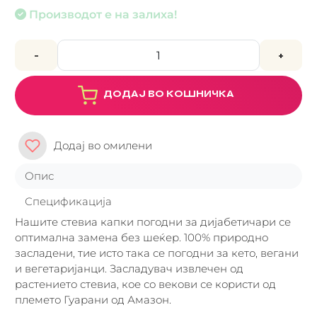
Производот е на залиха!
-
+
ДОДАЈ ВО КОШНИЧКА
Додај во омилени
Опис
Спецификација
Нашите стевиа капки погодни за дијабетичари се
оптимална замена без шеќер. 100% природно
засладени, тие исто така се погодни за кето, вегани
и вегетаријанци. Засладувач извлечен од
растението стевиа, кое со векови се користи од
племето Гуарани од Амазон.