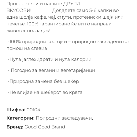
Проверете ги и нашите ДРУГИ
ВКУСОВИ! Додадете само 5-6 капки во
една шолја кафе, чај, смути, протеински шејк или
печење. 100% гарантирано ќе ви го направи
животот посладок!
-100% природни состојки – природно засладени со
помош на стевиа
-Нула јаглехидрати и нула калории
- Погодно за вегани и вегетаријанци
-Природна замена без шеќер
-Не влијае на шеќерот во крвта
Шифра
:
00104
Категории
:
Природни засладувачи
,
Бренд
:
Good Good Brand