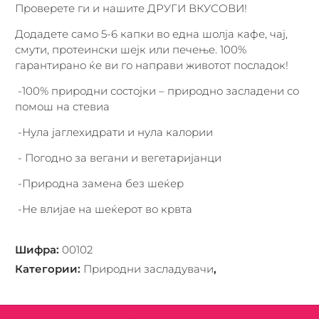
Проверете ги и нашите ДРУГИ ВКУСОВИ!
Додадете само 5-6 капки во една шолја кафе, чај,
смути, протеински шејк или печење. 100%
гарантирано ќе ви го направи животот посладок!
-100% природни состојки – природно засладени со
помош на стевиа
-Нула јаглехидрати и нула калории
- Погодно за вегани и вегетаријанци
-Природна замена без шеќер
-Не влијае на шеќерот во крвта
Шифра
:
00102
Категории
:
Природни засладувачи
,