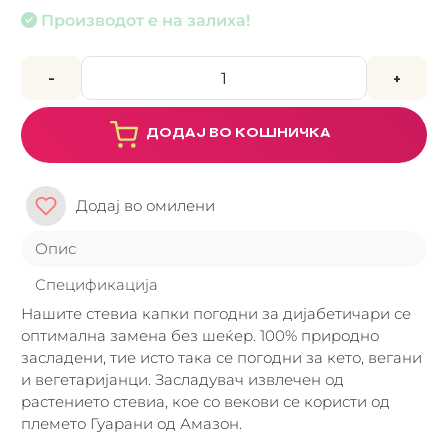
Производот е на залиха!
-
+
ДОДАЈ ВО КОШНИЧКА
Додај во омилени
Опис
Спецификација
Нашите стевиа капки погодни за дијабетичари се
оптимална замена без шеќер. 100% природно
засладени, тие исто така се погодни за кето, вегани
и вегетаријанци. Засладувач извлечен од
растението стевиа, кое со векови се користи од
племето Гуарани од Амазон.