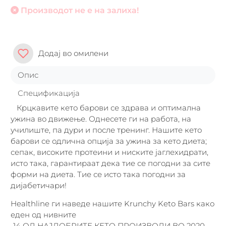
Производот не е на залиха!
Додај во омилени
Опис
Спецификација
Крцкавите кето барови се здрава и оптимална
ужина во движење. Однесете ги на работа, на
училиште, па дури и после тренинг. Нашите кето
барови се одлична опција за ужина за кето диета;
сепак, високите протеини и ниските јаглехидрати,
исто така, гарантираат дека тие се погодни за сите
форми на диета. Тие се исто така погодни за
дијабетичари!
Healthline ги наведе нашите Krunchy Keto Bars како
еден од нивните
„14 ОД НАЈДОБРИТЕ КЕТО ПРОИЗВОДИ ВО 2020