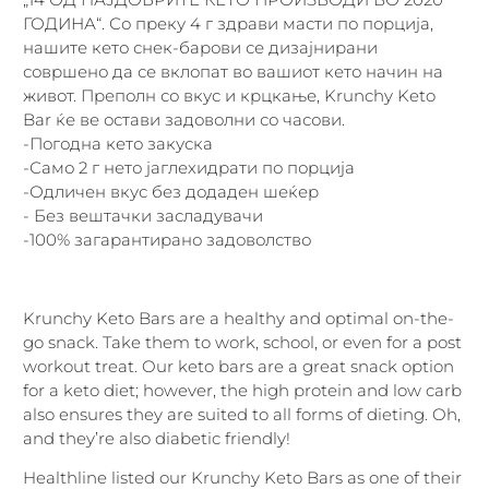
ГОДИНА“. Со преку 4 г здрави масти по порција,
нашите кето снек-барови се дизајнирани
совршено да се вклопат во вашиот кето начин на
живот. Преполн со вкус и крцкање, Krunchy Keto
Bar ќе ве остави задоволни со часови.
-Погодна кето закуска
-Само 2 г нето јаглехидрати по порција
-Одличен вкус без додаден шеќер
- Без вештачки засладувачи
-100% загарантирано задоволство
Krunchy Keto Bars are a healthy and optimal on-the-
go snack. Take them to work, school, or even for a post
workout treat. Our keto bars are a great snack option
for a keto diet; however, the high protein and low carb
also ensures they are suited to all forms of dieting. Oh,
and they’re also diabetic friendly!
Healthline listed our Krunchy Keto Bars as one of their