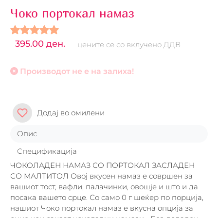
Чоко портокал намаз
395.00 ден.
цените се со вклучено ДДВ
Производот не е на залиха!
Додај во омилени
Опис
Спецификација
ЧОКОЛАДЕН НАМАЗ СО ПОРТОКАЛ ЗАСЛАДЕН
СО МАЛТИТОЛ Овој вкусен намаз е совршен за
вашиот тост, вафли, палачинки, овошје и што и да
посака вашето срце. Со само 0 г шеќер по порција,
нашиот Чоко портокал намаз е вкусна опција за