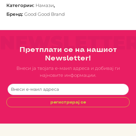
Категории
:
Намази
,
Бренд
:
Good Good Brand
NEWSLETTE
Претплати се на нашиот
Newsletter!
Внеси ја твојата е-маил адреса и добивај ги
најновите информации.
регистрирај се