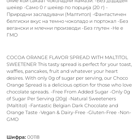
оние кои сакаат чоколадни намази. -Без додаден
шеќер -Само 0 г шеќер по порција (20 г) -
Природни засладувачи (Малтитол) -Фантастичен
белгиски вкус на темно чоколадо и портокал -Без
вегански и млечни производи -Без глутен -Не е
ГМО
COCOA ORANGE FLAVOR SPREAD WITH MALTITOL
SWEETENER This tasty spread is perfect for your toast,
waffles, pancakes, fruit and whatever your heart
desires. With only 0g of sugar per serving, our Choco
Orange Spread is a delicious option for those who love
chocolate spreads. -Free From Added Sugar -Only 0g
of Sugar Per Serving (20g) -Natural Sweeteners
(Maltitol) -Fantastic Belgian Dark Chocolate and
Orange Taste -Vegan & Dairy-Free -Gluten-Free -Non-
GMO
Шифра
:
00118