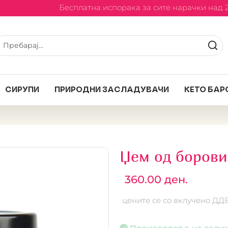
Бесплатна испорака за сите нарачки над 2
СИРУПИ
ПРИРОДНИ ЗАСЛАДУВАЧИ
КЕТО БАР
Џем од боров
360.00 ден.
цените се со вклучено ДД
Производот е на залих