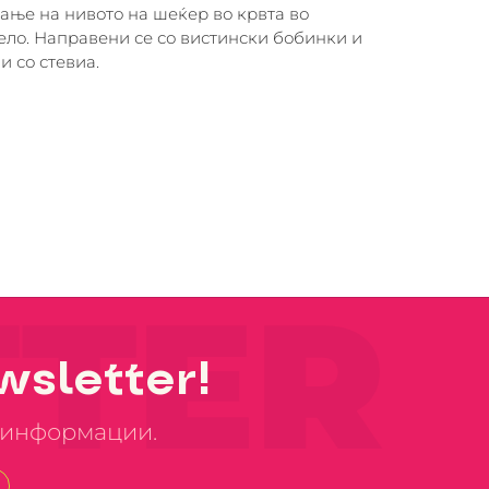
ање на нивото на шеќер во крвта во
ело. Направени се со вистински бобинки и
и со стевиа.
TER
sletter!
е информации.