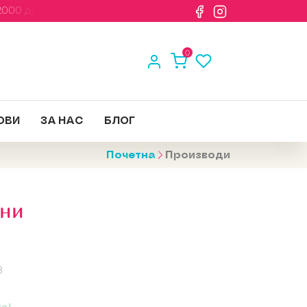
000 денари
0
ОВИ
ЗА НАС
БЛОГ
Почетна
Производи
ини
В
а!