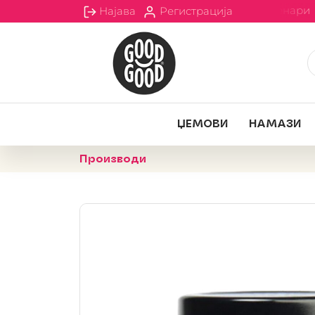
Бесплатна испорака за сите нарачки над 2000 денари
Најава
Регистрација
ЏЕМOВИ
НАМАЗИ
Производи