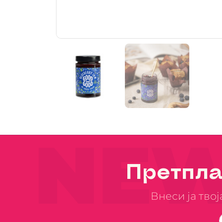
NEW
Претпла
Внеси ја тво