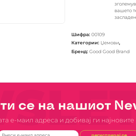
зголемув
вашето т
засладен
Шифра
:
00109
Категории
:
Џемoви
,
Бренд
:
Good Good Brand
SLET
ти се на нашиот New
јата е-маил адреса и добивај ги најновит
регистрирај се