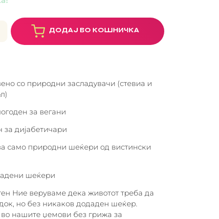
ДОДАЈ ВО КОШНИЧКА
ено со природни засладувачи (стевиа и
л)
погоден за вегани
 за дијабетичари
а само природни шеќери од вистински
дадени шеќери
тен Ние веруваме дека животот треба да
док, но без никаков додаден шеќер.
 во нашите џемови без грижа за