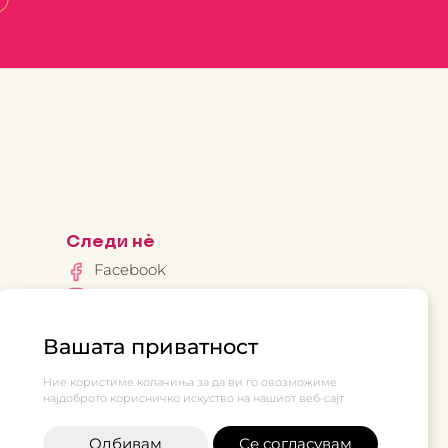
Следи нè
Facebook
Instagram
нов
Вашата приватност
Ние користиме колачиња за да ви го овозможиме
најдоброто корисничко искуство на нашиот веб-сајт
Одбивам
Се согласувам