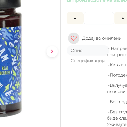
-
+
Додај во омилени
- Направ
Опис
еритрито
Спецификација
-Кето и 
-Погоден
-Вклучув
плодови
-Без до
-Без глу
биде сла
Уживајте