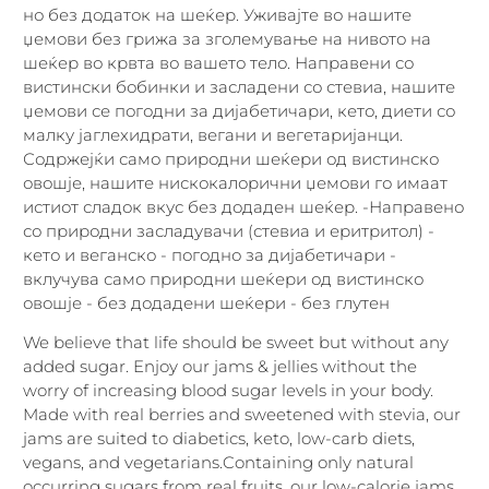
но без додаток на шеќер. Уживајте во нашите
џемови без грижа за зголемување на нивото на
шеќер во крвта во вашето тело. Направени со
вистински бобинки и засладени со стевиа, нашите
џемови се погодни за дијабетичари, кето, диети со
малку јаглехидрати, вегани и вегетаријанци.
Содржејќи само природни шеќери од вистинско
овошје, нашите нискокалорични џемови го имаат
истиот сладок вкус без додаден шеќер. -Направено
со природни засладувачи (стевиа и еритритол) -
кето и веганско - погодно за дијабетичари -
вклучува само природни шеќери од вистинско
овошје - без додадени шеќери - без глутен
We believe that life should be sweet but without any
added sugar. Enjoy our jams & jellies without the
worry of increasing blood sugar levels in your body.
Made with real berries and sweetened with stevia, our
jams are suited to diabetics, keto, low-carb diets,
vegans, and vegetarians.Containing only natural
occurring sugars from real fruits, our low-calorie jams