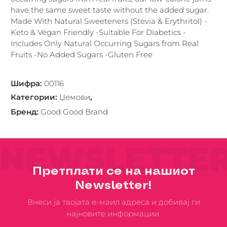
have the same sweet taste without the added sugar.
Made With Natural Sweeteners (Stevia & Erythritol) -
Keto & Vegan Friendly -Suitable For Diabetics -
Includes Only Natural Occurring Sugars from Real
Fruits -No Added Sugars -Gluten Free
Шифра
:
00116
Категории
:
Џемoви
,
Бренд
:
Good Good Brand
NEWSLETTE
Претплати се на нашиот
Newsletter!
Внеси ја твојата е-маил адреса и добивај ги
најновите информации.