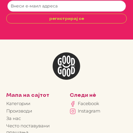
регистрирај се
Мапа на сајтот
Следи нè
Категории
Facebook
Производи
Instagram
За нас
Често поставувани
прашања