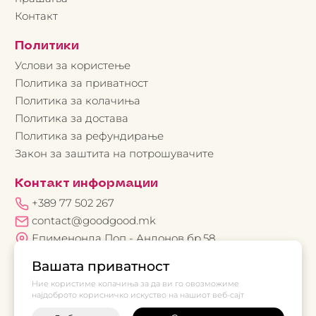
Контакт
Политики
Услови за користење
Политика за приватност
Политика за колачиња
Политика за достава
Политика за рефундирање
Закон за заштита на потрошувачите
Контакт информации
+389 77 502 267
contact@goodgood.mk
Епименонда Поп - Андонов бр.58
Вашата приватност
Ние користиме колачиња за да ви го овозможиме
најдоброто корисничко искуство на нашиот веб-сајт