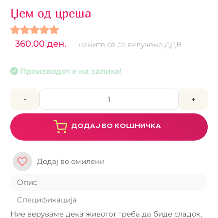
Џем од цреша
360.00 ден.
цените се со вклучено ДДВ
Производот е на залиха!
-
+
ДОДАЈ ВО КОШНИЧКА
Додај во омилени
Опис
Спецификација
Ние веруваме дека животот треба да биде сладок,