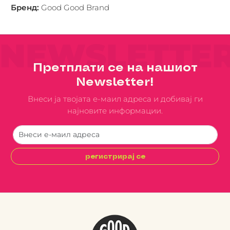
Бренд
:
Good Good Brand
NEWSLETTE
Претплати се на нашиот
Newsletter!
Внеси ја твојата е-маил адреса и добивај ги
најновите информации.
регистрирај се