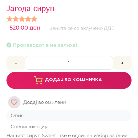
Јагода сируп
520.00 ден.
цените се со вклучено ДДВ
Производот е на залиха!
-
+
ДОДАЈ ВО КОШНИЧКА
Додај во омилени
Опис
Спецификација
Нашиот сируп Sweet Like е одличен избор за оние