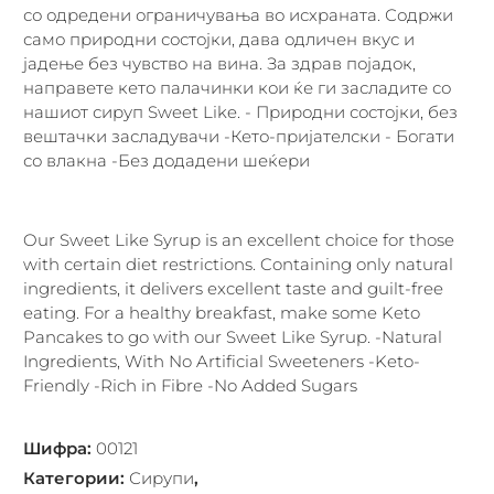
со одредени ограничувања во исхраната. Содржи
само природни состојки, дава одличен вкус и
јадење без чувство на вина. За здрав појадок,
направете кето палачинки кои ќе ги засладите со
нашиот сируп Sweet Like. - Природни состојки, без
вештачки засладувачи -Кето-пријателски - Богати
со влакна -Без додадени шеќери
Our Sweet Like Syrup is an excellent choice for those
with certain diet restrictions. Containing only natural
ingredients, it delivers excellent taste and guilt-free
eating. For a healthy breakfast, make some Keto
Pancakes to go with our Sweet Like Syrup. -Natural
Ingredients, With No Artificial Sweeteners -Keto-
Friendly -Rich in Fibre -No Added Sugars
Шифра
:
00121
Категории
:
Сирупи
,