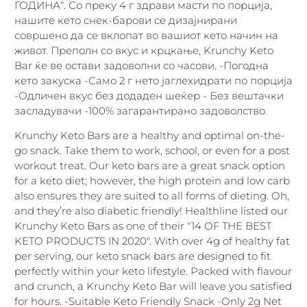
ГОДИНА“. Со преку 4 г здрави масти по порција,
нашите кето снек-барови се дизајнирани
совршено да се вклопат во вашиот кето начин на
живот. Преполн со вкус и крцкање, Krunchy Keto
Bar ќе ве остави задоволни со часови. -Погодна
кето закуска -Само 2 г нето јаглехидрати по порција
-Одличен вкус без додаден шеќер - Без вештачки
засладувачи -100% загарантирано задоволство
Krunchy Keto Bars are a healthy and optimal on-the-
go snack. Take them to work, school, or even for a post
workout treat. Our keto bars are a great snack option
for a keto diet; however, the high protein and low carb
also ensures they are suited to all forms of dieting. Oh,
and they’re also diabetic friendly! Healthline listed our
Krunchy Keto Bars as one of their "14 OF THE BEST
KETO PRODUCTS IN 2020". With over 4g of healthy fat
per serving, our keto snack bars are designed to fit
perfectly within your keto lifestyle. Packed with flavour
and crunch, a Krunchy Keto Bar will leave you satisfied
for hours. -Suitable Keto Friendly Snack -Only 2g Net