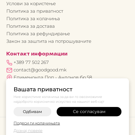
Услови за користење
Политика за приватност
Политика за колачиња
Политика за достава
Политика за рефундирање
Закон за заштита на потрошувачите
Контакт информации
+389 77 502 267
contact@goodgood.mk
Епименонда Поп - Андонов бр.58
Вашата приватност
Ние користиме колачиња за да ви го овозможиме
најдоброто корисничко искуство на нашиот веб-сајт
Се согласувам
Одбивам
Подеси ги колачињата
©
2026
Vendor x
Good Good
Дознај повеќе
Поставки за колачиња
|
Пријави проблем