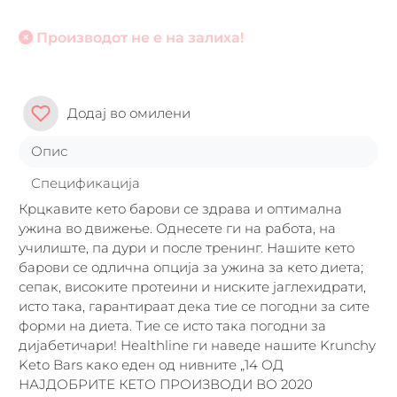
Производот не е на залиха!
Додај во омилени
Опис
Спецификација
Крцкавите кето барови се здрава и оптимална
ужина во движење. Однесете ги на работа, на
училиште, па дури и после тренинг. Нашите кето
барови се одлична опција за ужина за кето диета;
сепак, високите протеини и ниските јаглехидрати,
исто така, гарантираат дека тие се погодни за сите
форми на диета. Тие се исто така погодни за
дијабетичари! Healthline ги наведе нашите Krunchy
Keto Bars како еден од нивните „14 ОД
НАЈДОБРИТЕ КЕТО ПРОИЗВОДИ ВО 2020