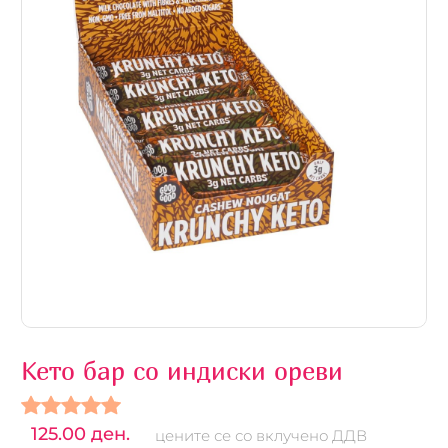
Кето бар со индиски ореви
125.00 ден.
цените се со вклучено ДДВ