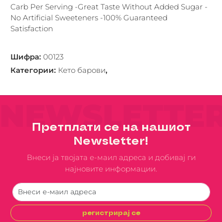
Carb Per Serving -Great Taste Without Added Sugar -
No Artificial Sweeteners -100% Guaranteed
Satisfaction
Шифра
:
00123
Категории
:
Кето барови
,
NEWSLETTE
Претплати се на нашиот
Newsletter!
Внеси ја твојата е-маил адреса и добивај ги
најновите информации.
регистрирај се