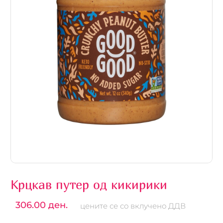
Крцкав путер од кикирики
306.00 ден.
цените се со вклучено ДДВ