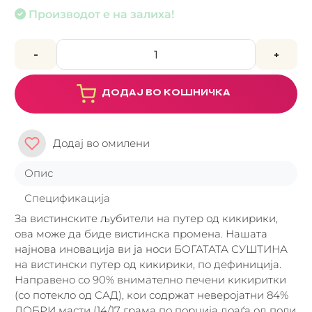
Производот е на залиха!
-
+
ДОДАЈ ВО КОШНИЧКА
Додај во омилени
Опис
Спецификација
За вистинските љубители на путер од кикирики,
ова може да биде вистинска промена. Нашата
најнова иновација ви ја носи БОГАТАТА СУШТИНА
на вистински путер од кикирики, по дефиниција.
Направено со 90% внимателно печени кикиритки
(со потекло од САД), кои содржат неверојатни 84%
ДОБРИ масти (14/17 грама по порција доаѓа од поли