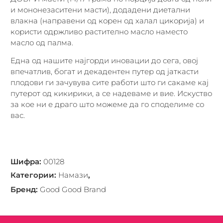
и мононезаситени масти), додадени диетални
влакна (направени од корен од халал цикорија) и
користи одржливо растително масло наместо
масло од палма.
Една од нашите најгорди иновации до сега, овој
впечатлив, богат и декадентен путер од јаткасти
плодови ги зачувува сите работи што ги сакаме кај
путерот од кикирики, а се надеваме и вие. Искуство
за кое ни е драго што можеме да го споделиме со
вас.
Шифра
:
00128
Категории
:
Намази
,
Бренд
:
Good Good Brand